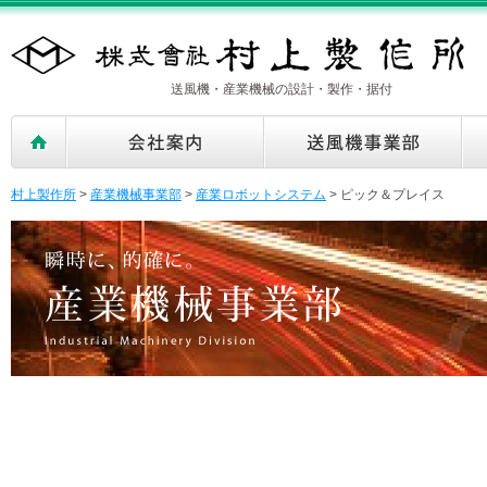
送風機・産業機械の設計・製作・据付
村上製作所
>
産業機械事業部
>
産業ロボットシステム
>
ピック＆プレイス