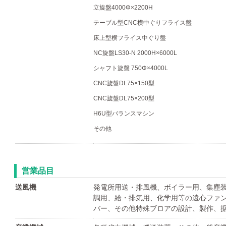
立旋盤4000Φ×2200H
テーブル型CNC横中ぐりフライス盤
床上型横フライス中ぐり盤
NC旋盤LS30-N 2000H×6000L
シャフト旋盤 750Φ×4000L
CNC旋盤DL75×150型
CNC旋盤DL75×200型
H6U型バランスマシン
その他
営業品目
送風機
発電所用送・排風機、ボイラー用、集塵
調用、給・排気用、化学用等の遠心ファ
バー、その他特殊ブロアの設計、製作、