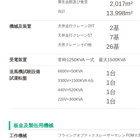
厚生会館及び食堂
2,017m²
合計
13,998m²
機械及装置
天井走行クレーン20T
2基
天井走行クレーン5T
7基
天井クレーンその他
26基
受電装置
常時1250KVA 一式 最大1500KVA
送風機試験設備
6600V×50KVA
1台
試運転盤
3300V×1500KVA 4台
1台
440V×520KVA
1台
220V×300KVA
1台
板金及製缶用機械
工作機械
フライングオプティクスレーザーマシン FOMⅡ30