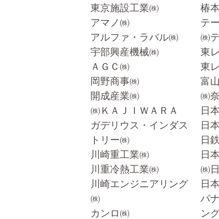
東京施設工業㈱
椿
アマノ㈱
テ
アルファ・ラバル㈱
㈱
宇部興産機械㈱
東
ＡＧＣ㈱
東
岡野商事㈱
富
開成産業㈱
㈱
㈱ＫＡＪＩＷＡＲＡ
日
ガデリウス・インダス
日
トリー㈱
日
川崎重工業㈱
日
川重冷熱工業㈱
㈱
川崎エンジニアリング
日
㈱
パ
カンロ㈱
ン