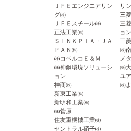
ＪＦＥエンジニアリン
リ
グ㈱
三
ＪＦＥスチール㈱
三
正法工業㈱
ョ
ＳＩＮＫＰＩＡ・ＪＡ
三
ＰＡＮ㈱
㈱
㈱コベルコＥ＆Ｍ
メ
㈱神鋼環境ソリューシ
㈱
ョン
ユ
神商㈱
㈱
新東工業㈱
新明和工業㈱
㈱菅原
住友重機械工業㈱
セントラル硝子㈱