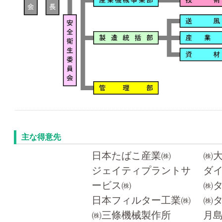
主な得意先
日本たばこ産業㈱
㈱
ジェイティプラントサ
ダ
ービス㈱
㈱
日本フィルター工業㈱
㈱
㈱三條機械製作所
月