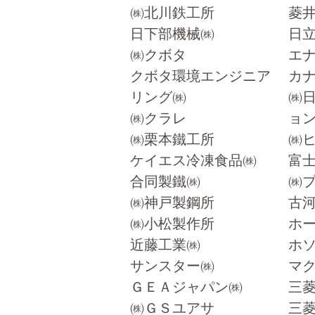
㈱北川鉄工所
菱
日下部機械㈱
日
㈱クボタ
エ
クボタ環境エンジニア
カ
リング㈱
㈱
㈱クラレ
ョ
㈱栗本鐵工所
㈱
ケイエス冷凍食品㈱
富
合同製鐵㈱
㈱
㈱神戸製鋼所
古
㈱小松製作所
ホ
近藤工業㈱
ホ
サンスター㈱
マ
ＧＥＡジャパン㈱
三
㈱ＧＳユアサ
三