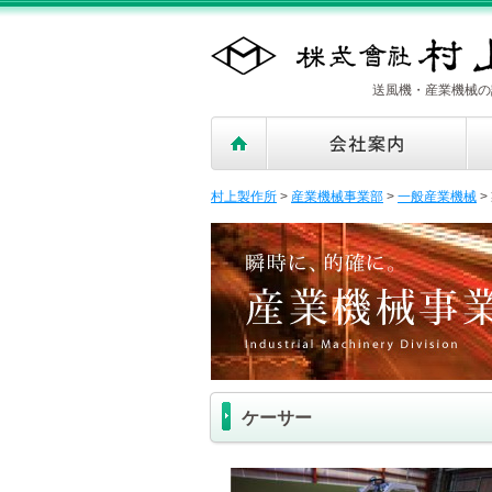
送風機・産業機械の
村上製作所
>
産業機械事業部
>
一般産業機械
>
ケーサー