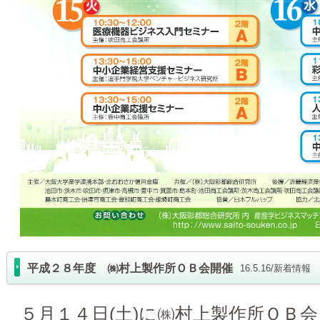
平成２８年度 ㈱村上製作所ＯＢ会開催
16.5.16/新着情報
５月１４日(土)に㈱村上製作所ＯＢ