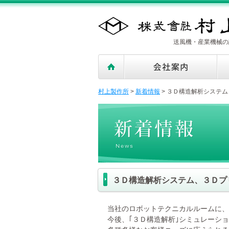
送風機・産業機械の
村上製作所
>
新着情報
>
３Ｄ構造解析システム
３Ｄ構造解析システム、３Ｄプ
当社のロボットテクニカルルームに、
今後、｢３Ｄ構造解析｣シミュレーシ